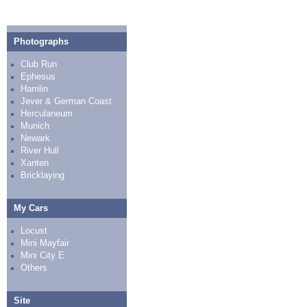
Photographs
Club Run
Ephesus
Hamlin
Jever & German Coast
Herculaneum
Munich
Newark
River Hull
Xanten
Bricklaying
My Cars
Locust
Mini Mayfair
Mini City E
Others
Site