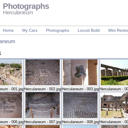
Photographs
Herculaneum
Home
My Cars
Photographs
Locust Build
Mini Resto
laneum
1
neum - 001.jpg
Herculaneum - 002.jpg
Herculaneum - 003.jpg
Herculaneum - 00
neum - 006.jpg
Herculaneum - 007.jpg
Herculaneum - 008.jpg
Herculaneum - 00