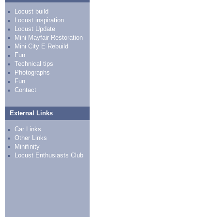
Locust build
Locust inspiration
Locust Update
Mini Mayfair Restoration
Mini City E Rebuild
Fun
Technical tips
Photographs
Fun
Contact
External Links
Car Links
Other Links
Minifinity
Locust Enthusiasts Club